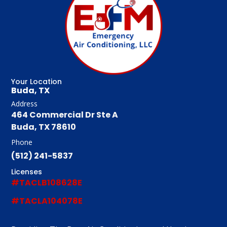
Your Location
Buda, TX
Address
464 Commercial Dr Ste A
Buda, TX 78610
Phone
(512) 241-5837
Licenses
#TACLB108628E
#TACLA104078E